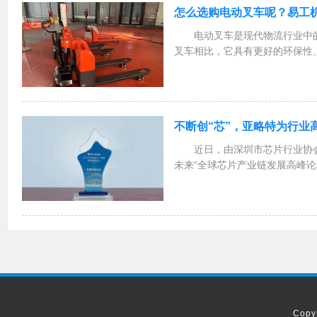
怎么选购电动叉车呢？易工
电动叉车是现代物流行业中
叉车相比，它具有更好的环保性
作简便、节省时间和更高的安全
时，需要考虑以下几个方面：一
个非常重要的指标。在选...
不断创“芯”，亚略特为行业
近日，由深圳市芯片行业协
未来“全球芯片产业链发展高峰
心成功召开。亚略特作为杰出企
会，并凭借在多模态生物识别核
研发领域的持续突破，获...
Copy