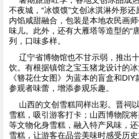
暑期旅游旺季，各地文创冰品成
不夜城，“冰馍馍”文创冰淇淋外形还
内馅咸甜融合，包装是本地农民画师
味儿。此外，还有大雁塔等造型的“唐
列，口味多样。
辽宁省博物馆也不甘示弱，推出
饮。有根据镇馆之宝玉猪龙设计的冰
《簪花仕女图》为蓝本的盲盒和DIY
参观者味蕾，增添参观乐趣。
山西的文创雪糕同样出彩。晋祠
雪糕，吸引游客打卡；山西博物院将
等文物化身雪糕，融入特产风味，还有
雪糕，让游客在品尝美味时感受历史