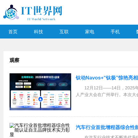
首页
科技
互联
家电
手机
观察
钛动Navos+“钛极”惊艳亮相
12月12日——14日，20
人产业大会在广州举行。本次大
题，打造一个立足湾区，面向全
体化交流平台。此次大会，汇集
讨人工智能与机...
汽车行业首批增程器综合性
在汽车行业技术不断迭代升