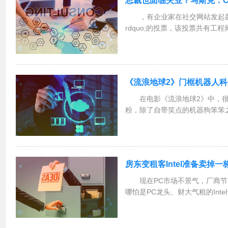
总裁也面临失业？马斯克：C
，有企业家在社交网站发起题为
rdquo;的投票，该投票共有工
个选项。这名企业家认为答案是CEO
马斯克在评论中表示赞同，此前他
《流浪地球2》门框机器人
在电影《流浪地球2》中，
粉，除了自带笑点的机器狗笨笨
一亮，它跟其他海外科幻大片中
队原创的机器人。门框机器人的
以为他们只是安检机器...
房东变租客Intel准备卖掉
现在PC市场不景气，厂商
哪怕是PC龙头、财大气粗的Int
他们准备卖掉一栋办公大楼，价
道，这栋办公大楼位于加州圣何
面积高达4.7...