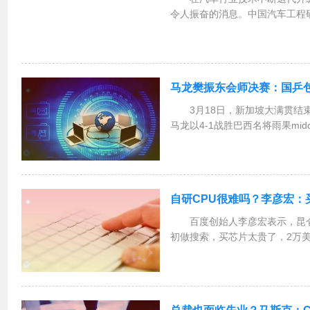
令人振奋的消息。中国汽车工程
量认证中心有限公司颁发了汽车
能之星”认证证书，这一举措在
式的意义。此次认证基...
马龙樊振东会师决赛：国乒包
3月18日，新加坡大满贯结
马龙以4-1战胜巴西名将雨果mid
会师男单决赛。在包揽了男单冠
冠军全部收入囊中，再次展现出
龙发挥堪...
自研CPU很难吗？李彦宏：
百度创始人李彦宏表示，昆
初做搜索，买芯片太贵了，2万
以，就逼着自己做出来了，今天
的深度语音匹配和理解。ldquo
什么不现场去...