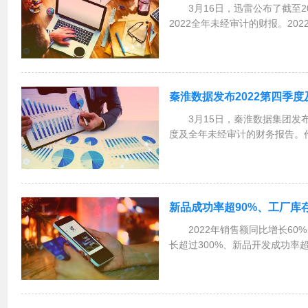
3月16日，迅雷公布了截至2
2022全年未经审计的财报。202
元，同比上升43.0%；公司毛利润
17.7%；毛利率为41.3%。基于
秦淮数据发布2022第四季
3月15日，秦淮数据集团发布
度及全年未经审计的财务报告。
力基础设施解决方案运营商，秦
据财报披露，全年实现营收45.5
6.52...
新品成功率超90%、工厂库
2022年销售额同比增长60
长超过300%、新品开发成功率超
天库存周转……在3月17日举办
五周年暨京东自有品牌合作伙伴
五...