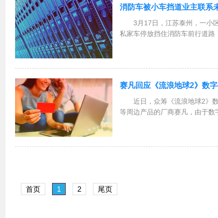
消防车被小车挡道业主联系
3月17日，江苏泰州，一小
私家车停放挡住消防车前行道路
行。对此，有律师介绍，在小区
择将挡住消防救援车辆的私家车
措施并无不当，虽然...
赛凡回应《流浪地球2》数
近日，众筹《流浪地球2》数
等周边产品的厂商赛凡，由于数
在设计、材质上存在明显差异，
晨，《流浪地球》系列导演郭帆
态度好好整改。现在...
首页
1
2
尾页