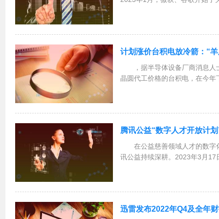
了2月，不仅是AI业界，各行各
型。而现在，3月过半，全球的A
大...
计划涨价台积电放冷箭：“羊肥
，据半导体设备厂商消息人
晶圆代工价格的台积电，在今年下
年年底开始的多次涨价不同，当
存储芯片还明显过剩，晶圆代工
紧张。即便制程工艺...
腾讯公益“数字人才开放计划
在公益慈善领域人才的数字
讯公益持续深耕。2023年3月
发基金会共同发起的“数字人才开
计划直面公益慈善领域数字化人
作，旨在为公...
迅雷发布2022年Q4及全年