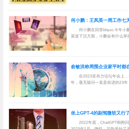
学家兼联合创始人伊利亚middot;
何小鹏：王凤英一周工作七天
何小鹏在回答ldquo;今
渠道下沉方面，小鹏会有什么举
什么改变？比例上是否会有调整？r
有研究。今年小鹏的策略是把自
例会提...
俞敏洪称周围企业家平时都
在2023亚布力论坛年会上
年，毫无疑问一直是前进的23年
在寻找希望的23年。俞敏洪表示:
内心在想的是认识的周围这些老
的高...
坐上GPT-4的副驾微软又行了!
2022年底，ChatGPT刚
2023年1月，微软、谷歌开始