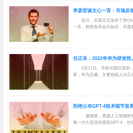
李彦宏谈文心一言：市场反
近日，百度正式发布了类ChatG
一言，然而发布会开始后，百度
度高达9%。在2023亚布力中
次回应外界对文心一言的反馈，他表示
任正非：2022年华为研发投入
3月17日，手机中国注意到
章，华为总裁、主要创始人任正非日前
火花奖公司内外的获奖者及出题
为现在还属于困难时期，但在前进
年华为...
拒绝公布GPT-4技术细节首
，据报道，美国人工智能研究
新一代大型语言模型GPT-4，但
细节，这让AI社区的许多人感到失