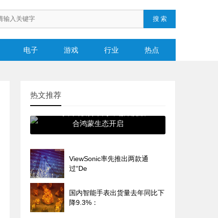
电子
游戏
行业
热点
热文推荐
宝马中国联合华为终端深度融
合鸿蒙生态开启
ViewSonic率先推出两款通
过“De
国内智能手表出货量去年同比下
降9.3%：