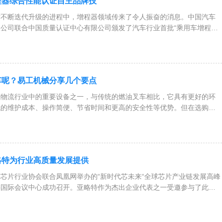
程器综合性能认证自主品牌技
术不断迭代升级的进程中，增程器领域传来了令人振奋的消息。中国汽车
公司联合中国质量认证中心有限公司颁发了汽车行业首批“乘用车增程器
证书，这一举措在汽车行业发展历程中具有里程碑式的意义。此次认证
车呢？易工机械分享几个要点
代物流行业中的重要设备之一，与传统的燃油叉车相比，它具有更好的环
低的维护成本、操作简便、节省时间和更高的安全性等优势。但在选购电
虑以下几个方面：一、载货能力叉车的载货能力是一个非常重要的指标。
略特为行业高质量发展提供
芯片行业协会联合凤凰网举办的“新时代芯未来“全球芯片产业链发展高峰
科国际会议中心成功召开。亚略特作为杰出企业代表之一受邀参与了此次
态生物识别核心技术上的不断创新，以及芯片研发领域的持续突破，获...