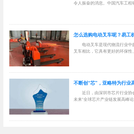
令人振奋的消息。中国汽车工程
量认证中心有限公司颁发了汽车
能之星”认证证书，这一举措在
式的意义。此次认证基...
怎么选购电动叉车呢？易工
电动叉车是现代物流行业中
叉车相比，它具有更好的环保性
作简便、节省时间和更高的安全
时，需要考虑以下几个方面：一
个非常重要的指标。在选...
不断创“芯”，亚略特为行业
近日，由深圳市芯片行业协
未来“全球芯片产业链发展高峰
心成功召开。亚略特作为杰出企
会，并凭借在多模态生物识别核
研发领域的持续突破，获...